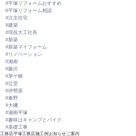
#平塚リフォームおすすめ
#平塚リフォーム相談
#注文住宅
#建築
#現役大工社長
#新築
#新築マイフォーム
#リノベーション
#湘南
#藤沢
#茅ケ崎
#辻堂
#伊勢原
#秦野
#大磯
#湘南平塚
#趣味はキャンプとバイク
#基礎工事
工務店
平塚工務店
施工例
お知らせ
ご案内